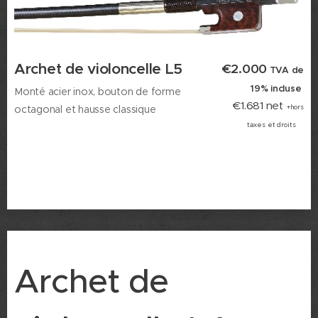
Archet de violoncelle L5
€2.000
TVA de
19% incluse
M
onté acier inox, bouton de forme
€1.681 net
octagonal
et hausse classique
+hors
taxes et droits
Archet de