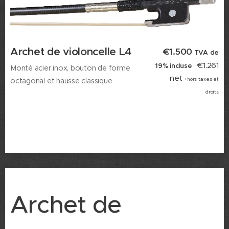
Archet de violoncelle L4
€1.500
TVA de
€1.261
19% incluse
Monté acier inox, bouton de forme
net
octagonal
et hausse classique
+hors taxes et
droits
Archet de