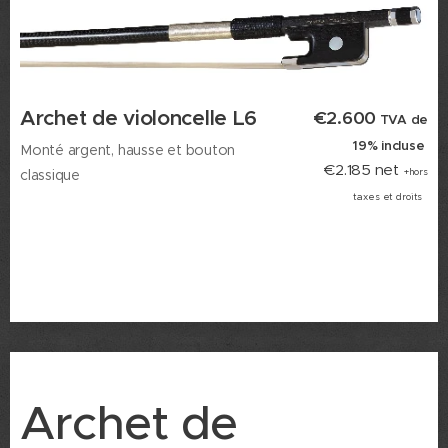
Archet de violoncelle L6
€2.600
TVA de
19% incluse
Monté argent, hausse et bouton
€2.185 net
classique
+hors
taxes et droits
Archet de